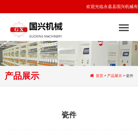
欢迎光临永嘉县国兴机械有
首页
关于我们
产品展示
新闻中心
产品展示
企业新闻
首页
>
产品展示
> 瓷件
行业新闻
联系我们
语言
瓷件