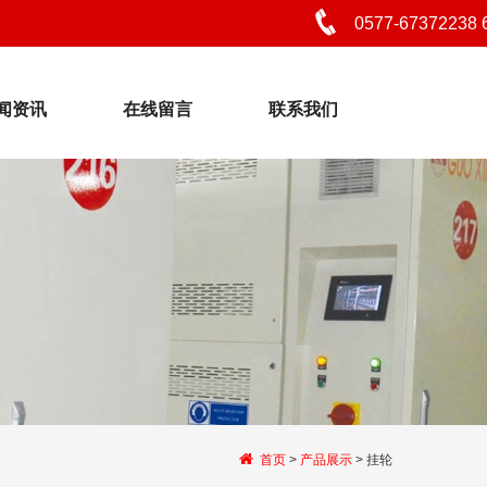
0577-67372238
闻资讯
在线留言
联系我们
首页
>
产品展示
> 挂轮