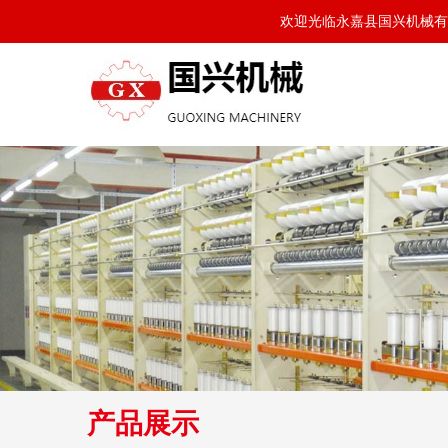
欢迎光临永嘉县国兴机械有
首页
关于我们
产品展示
新闻中心
企业新闻
行业新闻
产品展示