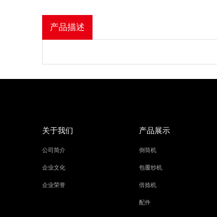
产品描述
关于我们
产品展示
公司简介
倒筒机
企业文化
包覆纱机
企业荣誉
倍捻机
配件