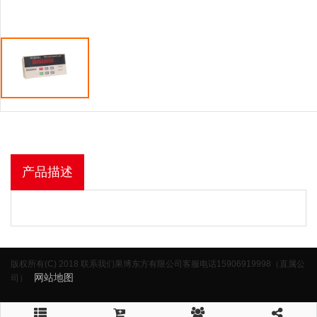
产品描述
版权所有(C) 2018 联系我们果博东方有限公司客服电话15906919998（直属公
网站地图
司）